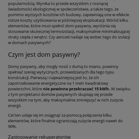
popularnością. Wynika to przede wszystkim z rosnącej
świadomości ekologicznej w społeczeństwie, a także tego, że
pomimo wyższych kosztów ich budowy, zapewniają one w efekcie
niższe koszty użytkowania w późniejszej eksploatacji. Wśród kilku
elementów, które musi spełnić dom pasywny, wyróżnia się
stosowanie skutecznej termoizolacji, maksymalnie minimalizującej
straty ciepła z wnętrz. Czy aerożel nadaje się wobec tego do izolacji
w domach pasywnych?
Czym jest dom pasywny?
Domy pasywny, aby mogły nosić z dumą to miano, powinny
spełniać szereg wytycznych, przewidzianych dla tego typu
konstrukcji. Pierwszą i najważniejszą jest to, że ich
zapotrzebowanie energetyczne na 1 metr kwadratowy
powierzchni, które
nie powinno przekraczać 15 kWh.
W związku
z tym projektanci domów pasywnych skupiają się przede
wszystkim na tym, aby maksymalnie zmniejszyć w nich zużycie
energii.
Cel ten udaje się im osiągnąć za pomocą połączenia kilku
elementów, które finalnie ograniczają zużycie energii nawet do
90%.
Zastosowanie rekuperatorów