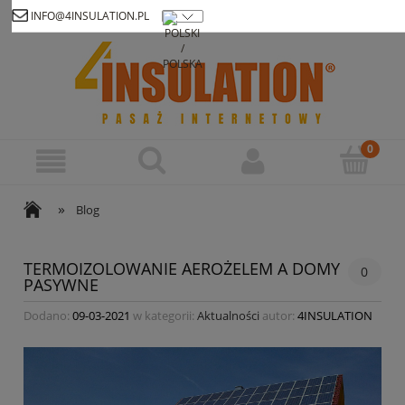
INFO@4INSULATION.PL
Zarejestruj się
Zaloguj się
»
Blog
TERMOIZOLOWANIE AEROŻELEM A DOMY
0
PASYWNE
Dodano:
09-03-2021
w kategorii:
Aktualności
autor:
4INSULATION