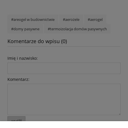
#areogel w budownictwie
#aerożele
#aerogel
#domy pasywne
#termoizolacja domów pasywnych
Komentarze do wpisu (0)
Imię i nazwisko:
Komentarz:
wyślij