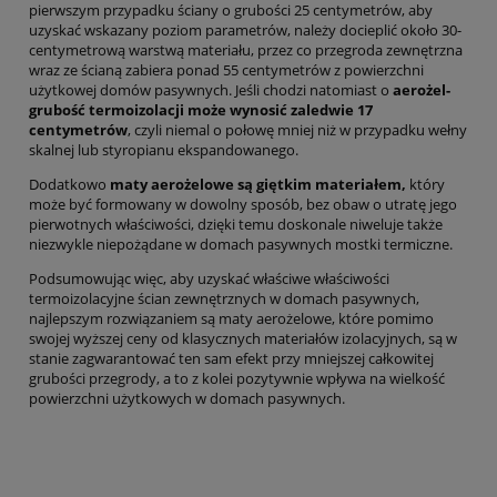
pierwszym przypadku ściany o grubości 25 centymetrów, aby
uzyskać wskazany poziom parametrów, należy docieplić około 30-
centymetrową warstwą materiału, przez co przegroda zewnętrzna
wraz ze ścianą zabiera ponad 55 centymetrów z powierzchni
użytkowej domów pasywnych. Jeśli chodzi natomiast o
aerożel-
grubość termoizolacji może wynosić zaledwie 17
centymetrów
, czyli niemal o połowę mniej niż w przypadku wełny
skalnej lub styropianu ekspandowanego.
Dodatkowo
maty aerożelowe są giętkim materiałem,
który
może być formowany w dowolny sposób, bez obaw o utratę jego
pierwotnych właściwości, dzięki temu doskonale niweluje także
niezwykle niepożądane w domach pasywnych mostki termiczne.
Podsumowując więc, aby uzyskać właściwe właściwości
termoizolacyjne ścian zewnętrznych w domach pasywnych,
najlepszym rozwiązaniem są maty aerożelowe, które pomimo
swojej wyższej ceny od klasycznych materiałów izolacyjnych, są w
stanie zagwarantować ten sam efekt przy mniejszej całkowitej
grubości przegrody, a to z kolei pozytywnie wpływa na wielkość
powierzchni użytkowych w domach pasywnych.