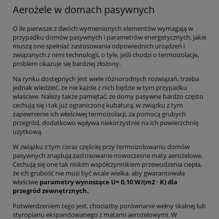
Aerożele w domach pasywnych
O ile pierwsze z dwóch wymienionych elementów wymagają w
przypadku domów pasywnych i parametrów energetycznych, jakie
muszą one spełniać zastosowania odpowiednich urządzeń i
związanych z nimi technologii, o tyle, jeśli chodzi o termoizolacje,
problem okazuje się bardziej złożony.
Na rynku dostępnych jest wiele różnorodnych rozwiązań, trzeba
jednak wiedzieć, że nie każde z nich będzie w tym przypadku
właściwe. Należy także pamiętać, że domy pasywne bardzo często
cechują się i tak już ograniczoną kubaturą, w związku z tym
zapewnienie ich właściwej termoizolacji, za pomocą grubych
przegród, dodatkowo wpływa niekorzystnie na ich powierzchnię
użytkową.
W związku z tym coraz częściej przy termoizolowaniu domów
pasywnych znajdują zastosowanie nowoczesne maty aerożelowe.
Cechują się one tak niskim współczynnikiem przewodzenia ciepła,
że ich grubość nie musi być wcale wielka, aby gwarantowała
właściwe
parametry wynoszące U= 0,10 W/(m2 · K) dla
przegród zewnętrznych.
Potwierdzeniem tego jest, chociażby porównanie wełny skalnej lub
styropianu ekspandowanego z matami aerożelowymi. W