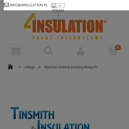
INFO@4INSULATION.PL
Zarejestruj się
Zaloguj się
»
»
Usługi
Montaż izolacji przemysłowych