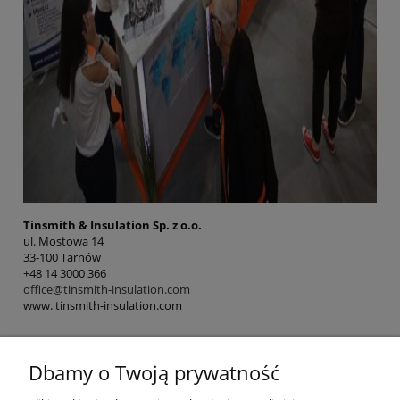
Tinsmith & Insulation Sp. z o.o.
ul. Mostowa 14
33-100 Tarnów
+48 14 3000 366
office@tinsmith-insulation.com
www. tinsmith-insulation.com
Dbamy o Twoją prywatność