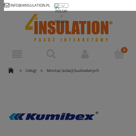
INFO@4INSULATION.PL
Zarejestruj się
Zaloguj się
»
»
Usługi
Montaż izolacji budowlanych