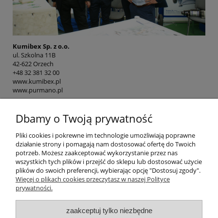
Kumibex Sp. z o.o.
ul. Szkolna 11B
42-622 Orzech
+48 32 381 32 00
www.kumibex.pl
www.purmano.pl
Dbamy o Twoją prywatność
Pomoc
Pliki cookies i pokrewne im technologie umożliwiają poprawne
działanie strony i pomagają nam dostosować ofertę do Twoich
potrzeb. Możesz zaakceptować wykorzystanie przez nas
Kategorie
wszystkich tych plików i przejść do sklepu lub dostosować użycie
plików do swoich preferencji, wybierając opcję "Dostosuj zgody".
Więcej o plikach cookies przeczytasz w naszej Polityce
Płatności i dostawa
prywatności.
Informacje
zaakceptuj tylko niezbędne