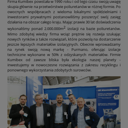
Firma Kumibex powstała w 1990 roku i od tego czasu swoją uwagę
skupia głównie na przetwórstwie poliuretanów w różnej formie. Po
owocnych współpracach z wieloma lokalnymi spółdzielniami i
inwestorami prywatnymi postanowiliśmy poszerzyć swój zasięg
działania na obszar całego kraju. Mając prawie 30 lat doświadczenia
2
wykonaliśmy ponad 2.000.000m
izolacji na bazie poliuretanów.
Mimo zdobytej wiedzy firma wciąż prężnie się rozwija szukając
nowych rynków a także rozwiązań, które pozwolą na dostarczenie
jeszcze lepszych materiałów izolacyjnych. Obecnie wprowadzamy
na rynek swoją nową markę - Purmano, oferując izolacje
techniczne wykonane w 50% z odzyskanych materiałów. Firmie
Kumibex od zawsze bliska była ekologia naszej planety -
inwestujemy w nowoczesne rozwiązania z zakresu recyklingu i
ponownego wykorzystania zdobytych surowców.