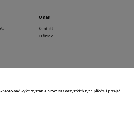
O nas
ści
Kontakt
O firmie
kceptować wykorzystanie przez nas wszystkich tych plików i przejść