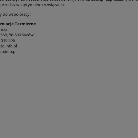
 przedstawi optymalne rozwiązania.
 do współpracy!
Izolacje Termiczne
ński
 56B, 56-500 Syców
9 519 296
zo.info.pl
o.info.pl