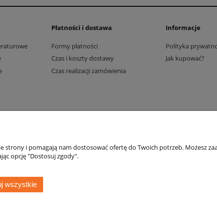
Płatności i dostawa
Informacje
eraturowe
Formy płatności
Polityka prywatno
e
Czas i koszty dostawy
Jak kupować?
e
Czas realizacji zamówienia
nie strony i pomagają nam dostosować ofertę do Twoich potrzeb. Możesz zaa
jąc opcję "Dostosuj zgody".
j wszystkie