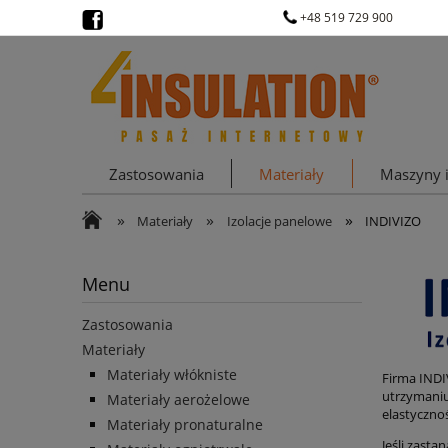
+48 519 729 900
Zastosowania
Materiały
Maszyny i
»
»
»
Materiały
Izolacje panelowe
INDIVIZO
Menu
Zastosowania
Materiały
Materiały włókniste
Firma INDI
utrzymaniu
Materiały aerożelowe
elastyczno
Materiały pronaturalne
Jeśli zast