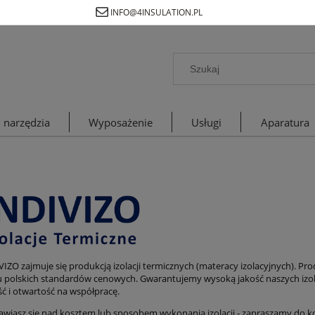
INFO@4INSULATION.PL
 narzędzia
Wyposażenie
Usługi
Aparatura
VIZO zajmuje się produkcją izolacji termicznych (materacy izolacyjnych). P
 polskich standardów cenowych. Gwarantujemy wysoką jakość naszych izolac
ść i otwartość na współpracę.
anawiasz się nad kosztem lub sposobem wykonania izolacji - zapraszamy do k