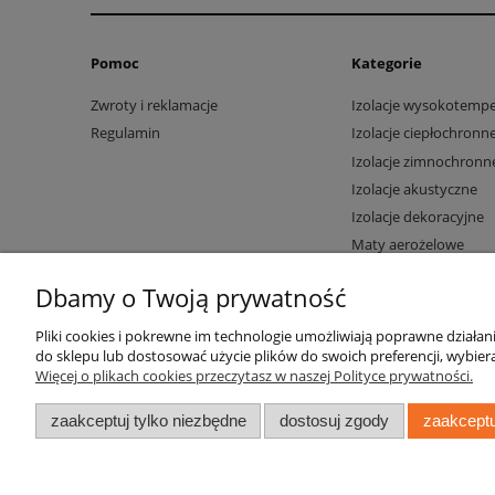
Pomoc
Kategorie
Zwroty i reklamacje
Izolacje wysokotemp
Regulamin
Izolacje ciepłochronn
Izolacje zimnochronn
Izolacje akustyczne
Izolacje dekoracyjne
Maty aerożelowe
Dbamy o Twoją prywatność
Pliki cookies i pokrewne im technologie umożliwiają poprawne działa
do sklepu lub dostosować użycie plików do swoich preferencji, wybiera
Więcej o plikach cookies przeczytasz w naszej Polityce prywatności.
zaakceptuj tylko niezbędne
dostosuj zgody
zaakceptu