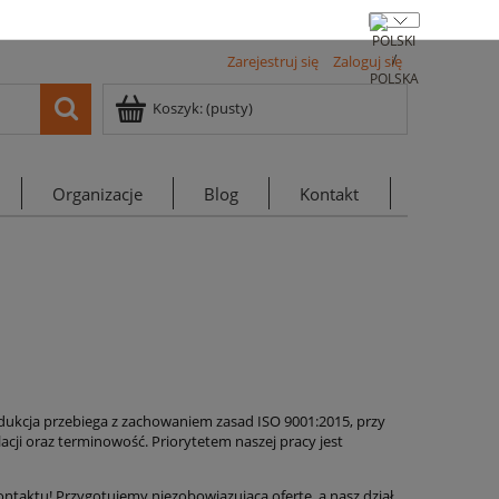
Zarejestruj się
Zaloguj się
Koszyk:
(pusty)
Organizacje
Blog
Kontakt
rodukcja przebiega z zachowaniem zasad ISO 9001:2015, przy
ji oraz terminowość. Priorytetem naszej pracy jest
ontaktu! Przygotujemy niezobowiązującą ofertę, a nasz dział