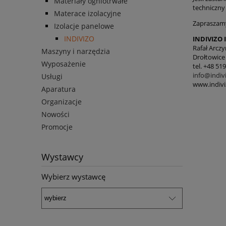
Materiały ogniotrwałe
techniczny
Materace izolacyjne
Zapraszamy
Izolacje panelowe
INDIVIZO
INDIVIZO 
Rafał Arczy
Maszyny i narzędzia
Drołtowice
Wyposażenie
tel. +48 51
info@indivi
Usługi
www.indiviz
Aparatura
Organizacje
Nowości
Promocje
Wystawcy
Wybierz wystawcę