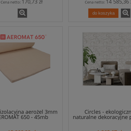
170,73 zł
14 585,36 
Cena netto:
Cena netto:
do koszyka
izolacyjna aerożel 3mm
Circles - ekologicz
EROMAT 650 - 45mb
naturalne dekoracyjne 
ścienne - 8 szt. - 1,