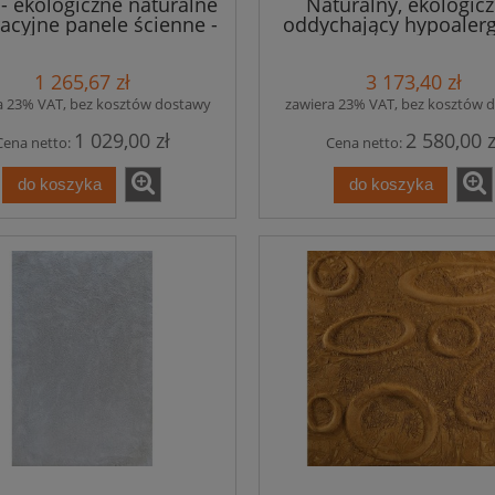
 - ekologiczne naturalne
Naturalny, ekologicz
acyjne panele ścienne -
oddychający hypoalerg
8 szt. - 1,84m2
panel dekoracyjny w
izolacja termiczna 
1 265,67 zł
3 173,40 zł
akustyczna - 30 szt. - 
kw.
a 23% VAT, bez kosztów dostawy
zawiera 23% VAT, bez kosztów 
1 029,00 zł
2 580,00 z
Cena netto:
Cena netto:
do koszyka
do koszyka