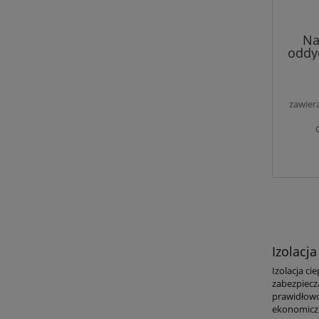
Na
oddy
pan
akusty
zawier
Izolacj
Izolacja ci
zabezpiecza
prawidłowo
ekonomiczn