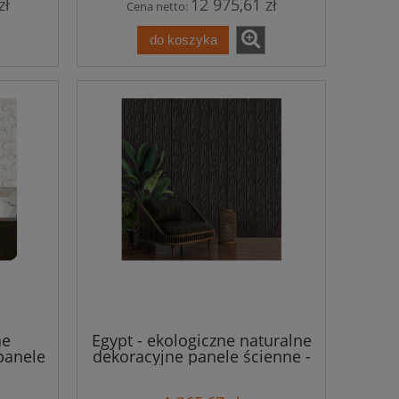
zł
12 975,61 zł
Cena netto:
do koszyka
ne
Egypt - ekologiczne naturalne
panele
dekoracyjne panele ścienne -
84m2
8 szt. - 1,84m2