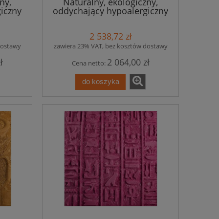
ny,
Naturalny, ekologiczny,
iczny
oddychający hypoalergiczny
ew.
panel izolacja termiczna i
i
akustyczna z piaskiem - 30
2 538,72 zł
7,2 m
szt. - 7,2 m kw.
dostawy
zawiera 23% VAT, bez kosztów dostawy
ł
2 064,00 zł
Cena netto:
do koszyka