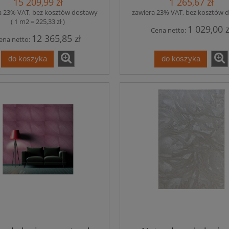
15 209,99 zł
1 265,67 zł
a 23% VAT, bez kosztów dostawy
zawiera 23% VAT, bez kosztów 
( 1 m2 = 225,33 zł )
1 029,00 z
Cena netto:
12 365,85 zł
ena netto:
do koszyka
do koszyka