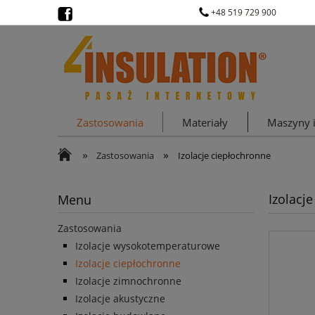
+48 519 729 900
Zastosowania
Materiały
Maszyny i
»
»
Zastosowania
Izolacje ciepłochronne
Izolacj
Menu
Zastosowania
Izolacje wysokotemperaturowe
Izolacje ciepłochronne
Izolacje zimnochronne
Izolacje akustyczne