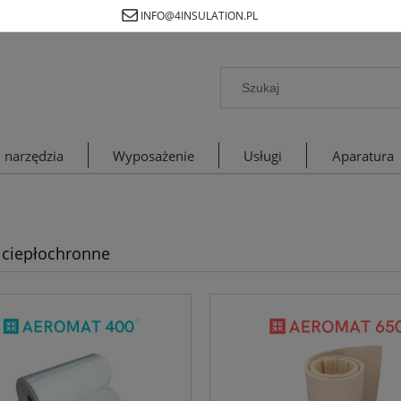
INFO@4INSULATION.PL
 narzędzia
Wyposażenie
Usługi
Aparatura
e ciepłochronne