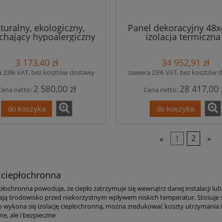
turalny, ekologiczny,
Panel dekoracyjny 48
chający hypoalergiczny
izolacja termiczna 
el izolacja termiczna i
akustyczna Circles -
czna ze szkłem - 30 szt.
paneli - 49,68m2
3 173,40 zł
34 952,91 zł
- 7,2 m kw.
a 23% VAT, bez kosztów dostawy
zawiera 23% VAT, bez kosztów 
2 580,00 zł
28 417,00 
Cena netto:
Cena netto:
do koszyka
do koszyka
«
1
2
»
a ciepłochronna
epłochronna powoduje, że ciepło zatrzymuje się wewnątrz danej instalacji lub
ją środowisko przed niekorzystnym wpływem niskich temperatur. Stosuje się j
 wykona się izolację ciepłochronną, można zredukować koszty utrzymania ins
e, ale i bezpieczne