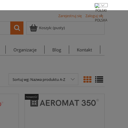
Zarejestruj się
Zaloguj się
Koszyk:
(pusty)
Organizacje
Blog
Kontakt
Sortuj wg:
Nazwa produktu A-Z
nowość