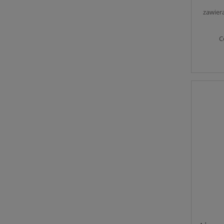
zawier
C