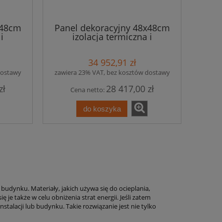
x48cm
Panel dekoracyjny 48x48cm
i
izolacja termiczna i
 216
akustyczna Egypt - 216 paneli
- 49,68m2
34 952,91 zł
dostawy
zawiera 23% VAT, bez kosztów dostawy
zł
28 417,00 zł
Cena netto:
do koszyka
 budynku. Materiały, jakich używa się do ocieplania,
e także w celu obniżenia strat energii. Jeśli zatem
talacji lub budynku. Takie rozwiązanie jest nie tylko