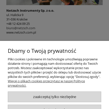
Netzsch Instrumenty Sp. z o.o.
ul. Halicka 9
31-036 Kraków
+48 12 424 09 25
biuro@netzsch.com
www.netzsch.com.pl
Dbamy o Twoją prywatność
Pomoc
Pliki cookies i pokrewne im technologie umożliwiają poprawne
działanie strony i pomagają nam dostosować ofertę do Twoich
potrzeb. Możesz zaakceptować wykorzystanie przez nas
Kategorie
wszystkich tych plików i przejść do sklepu lub dostosować użycie
plików do swoich preferencji, wybierając opcję "Dostosuj zgody".
Więcej o plikach cookies przeczytasz w naszej Polityce
Płatności i dostawa
prywatności.
Informacje
zaakceptuj tylko niezbędne
O nas