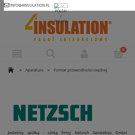
INFO@4INSULATION.PL
Zarejestruj się
Zaloguj się
»
»
Aparatura
Pomiar przewodności cieplnej
Jesteśmy spółką - córką firmy Netzsch Geratebau GmbH