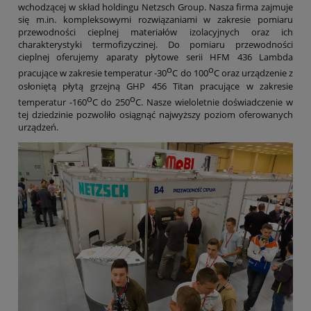
wchodzącej w skład holdingu Netzsch Group. Nasza firma zajmuje
się m.in. kompleksowymi rozwiązaniami w zakresie pomiaru
przewodności cieplnej materiałów izolacyjnych oraz ich
charakterystyki termofizyczinej. Do pomiaru przewodności
cieplnej oferujemy aparaty płytowe serii HFM 436 Lambda
o
o
pracujące w zakresie temperatur -30
C do 100
C oraz urządzenie z
osłoniętą płytą grzejną GHP 456 Titan pracujące w zakresie
o
o
temperatur -160
C do 250
C. Nasze wieloletnie doświadczenie w
tej dziedzinie pozwoliło osiągnąć najwyższy poziom oferowanych
urządzeń.