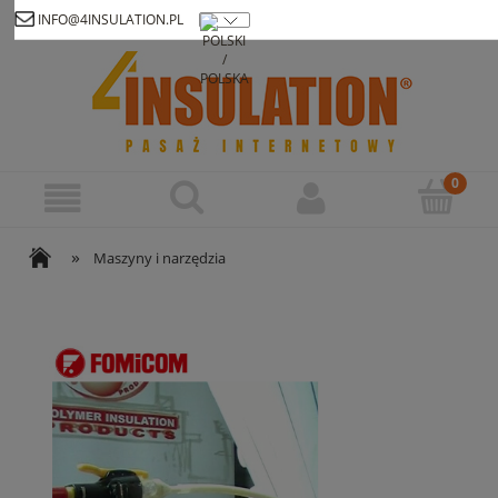
INFO@4INSULATION.PL
Zarejestruj się
Zaloguj się
»
Maszyny i narzędzia