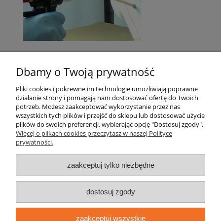
Dbamy o Twoją prywatność
Pomoc
Pliki cookies i pokrewne im technologie umożliwiają poprawne
działanie strony i pomagają nam dostosować ofertę do Twoich
potrzeb. Możesz zaakceptować wykorzystanie przez nas
Kategorie
wszystkich tych plików i przejść do sklepu lub dostosować użycie
plików do swoich preferencji, wybierając opcję "Dostosuj zgody".
Więcej o plikach cookies przeczytasz w naszej Polityce
Płatności i dostawa
prywatności.
Informacje
zaakceptuj tylko niezbędne
O nas
dostosuj zgody
zaakceptuj wszystkie