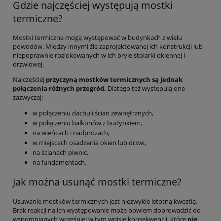
Gdzie najczęściej występują mostki
termiczne?
Mostki termiczne mogą występować w budynkach z wielu
powodów. Między innymi źle zaprojektowanej ich konstrukcji lub
niepoprawnie rozlokowanych w ich bryle stolarki okiennej i
drzwiowej.
Najczęściej
przyczyną mostków termicznych są jednak
połączenia różnych przegród.
Dlatego też występują one
zazwyczaj:
w połączeniu dachu i ścian zewnętrznych,
w połączeniu balkonów z budynkiem,
na wieńcach i nadprożach,
w miejscach osadzenia okien lub drzwi,
na ścianach piwnic,
na fundamentach.
Jak można usunąć mostki termiczne?
Usuwanie mostków termicznych jest niezwykle istotną kwestią.
Brak reakcji na ich występowanie może bowiem doprowadzić do
wspomnianych wcześniej w tym wpisie konsekwencji, które
nie