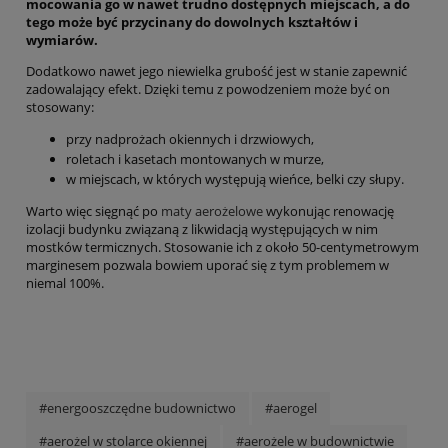
mocowania go w nawet trudno dostępnych miejscach, a do
tego może być przycinany do dowolnych kształtów i
wymiarów.
Dodatkowo nawet jego niewielka grubość jest w stanie zapewnić
zadowalający efekt. Dzięki temu z powodzeniem może być on
stosowany:
przy nadprożach okiennych i drzwiowych,
roletach i kasetach montowanych w murze,
w miejscach, w których występują wieńce, belki czy słupy.
Warto więc sięgnąć po
maty aerożelowe
wykonując renowację
izolacji budynku związaną z likwidacją występujących w nim
mostków termicznych. Stosowanie ich z około 50-centymetrowym
marginesem pozwala bowiem uporać się z tym problemem w
niemal 100%.
#energooszczędne budownictwo
#aerogel
#aerożel w stolarce okiennej
#aerożele w budownictwie