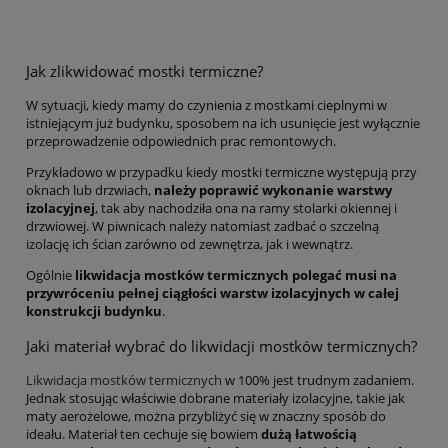
Jak zlikwidować mostki termiczne?
W sytuacji, kiedy mamy do czynienia z mostkami cieplnymi w
istniejącym już budynku, sposobem na ich usunięcie jest wyłącznie
przeprowadzenie odpowiednich prac remontowych.
Przykładowo w przypadku kiedy mostki termiczne występują przy
oknach lub drzwiach,
należy poprawić wykonanie warstwy
izolacyjnej
, tak aby nachodziła ona na ramy stolarki okiennej i
drzwiowej. W piwnicach należy natomiast zadbać o szczelną
izolację ich ścian zarówno od zewnętrza, jak i wewnątrz.
Ogólnie
likwidacja mostków termicznych polegać musi na
przywróceniu pełnej ciągłości warstw izolacyjnych w całej
konstrukcji budynku
.
Jaki materiał wybrać do likwidacji mostków termicznych?
Likwidacja mostków termicznych
w 100% jest trudnym zadaniem.
Jednak stosując właściwie dobrane materiały izolacyjne, takie jak
maty aerożelowe, można przybliżyć się w znaczny sposób do
ideału. Materiał ten cechuje się bowiem
dużą łatwością