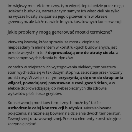
Im większy mostek termiczny, tym więcej ciepła będzie przez niego
uciekać z budynku, narażając tym samym ich właścicieli nie tylko
na wyższe koszty związane z jego ogrzewaniem w okresie
grzewczym, ale także na wiele innych, kosztownych konsekwencji.
Jakie problemy mogą generować mostki termiczne?
Pierwszą kwestią, która sprawia, że mostki cieplne są
niepożądanym elementem w konstrukcjach budowlanych, jest
przede wszystkim to iż
doprowadzają one do utraty ciepła
, a
tym samym wychładzania budynków.
Ponadto w miejscach ich występowania niekiedy temperatura
ścian wychładza się w tak dużym stopniu, że zostaje przekroczony
punkt rosy. W związku z tym
przyczyniają się one do skraplania
wilgoci, powodującej powstawanie zawilgoceń ścian,
a w
efekcie doprowadzającej do niebezpiecznych dla zdrowia
wykwitów pleśni oraz grzybów.
Konsekwencją mostków termicznych może być także
uszkodzenie całej konstrukcji budynku
. Niezaizolowane
połączenia, narażone są bowiem na działania dwóch temperatur.
Zewnętrznej oraz wewnętrznej. Przez co elementy konstrukcyjne
zaczynają pękać.