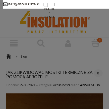
INFO@4INSULATION.PL
Zarejestruj się
Zaloguj się
»
Blog
JAK ZLIKWIDOWAĆ MOSTKI TERMICZNE ZA
0
POMOCĄ AEROŻELI?
Dodano:
25-05-2021
w kategorii:
Aktualności
autor:
4INSULATION