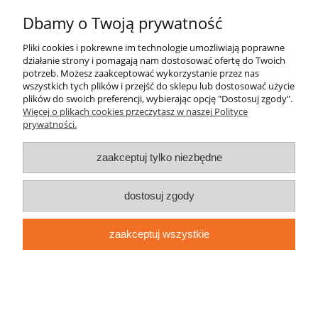
Dbamy o Twoją prywatność
Informacje
Pliki cookies i pokrewne im technologie umożliwiają poprawne
O nas
działanie strony i pomagają nam dostosować ofertę do Twoich
potrzeb. Możesz zaakceptować wykorzystanie przez nas
wszystkich tych plików i przejść do sklepu lub dostosować użycie
plików do swoich preferencji, wybierając opcję "Dostosuj zgody".
Więcej o plikach cookies przeczytasz w naszej Polityce
prywatności.
pokaż pełną wersję strony
zaakceptuj tylko niezbędne
Sklep internetowy Shoper.pl
dostosuj zgody
zaakceptuj wszystkie