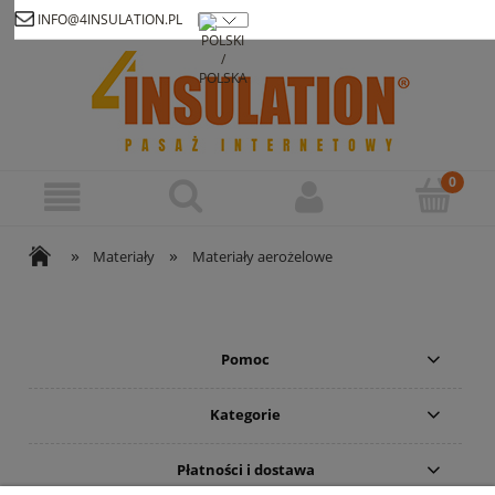
INFO@4INSULATION.PL
Zarejestruj się
Zaloguj się
»
»
Materiały
Materiały aerożelowe
Pomoc
Kategorie
Płatności i dostawa