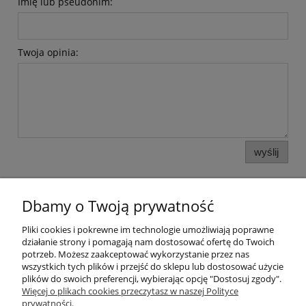
Imię lub pseudonim:
Twoja opinia:
wyślij
Dbamy o Twoją prywatność
Pomoc
Pliki cookies i pokrewne im technologie umożliwiają poprawne
działanie strony i pomagają nam dostosować ofertę do Twoich
potrzeb. Możesz zaakceptować wykorzystanie przez nas
Kategorie
wszystkich tych plików i przejść do sklepu lub dostosować użycie
plików do swoich preferencji, wybierając opcję "Dostosuj zgody".
Więcej o plikach cookies przeczytasz w naszej Polityce
Płatności i dostawa
prywatności.