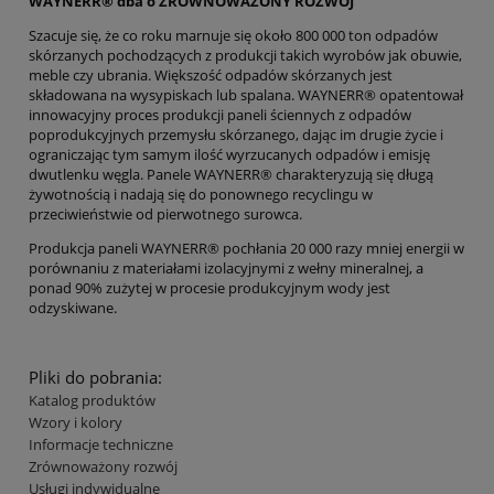
WAYNERR® dba o ZRÓWNOWAŻONY ROZWÓJ
Szacuje się, że co roku marnuje się około 800 000 ton odpadów
skórzanych pochodzących z produkcji takich wyrobów jak obuwie,
meble czy ubrania. Większość odpadów skórzanych jest
składowana na wysypiskach lub spalana. WAYNERR® opatentował
innowacyjny proces produkcji paneli ściennych z odpadów
poprodukcyjnych przemysłu skórzanego, dając im drugie życie i
ograniczając tym samym ilość wyrzucanych odpadów i emisję
dwutlenku węgla. Panele WAYNERR® charakteryzują się długą
żywotnością i nadają się do ponownego recyclingu w
przeciwieństwie od pierwotnego surowca.
Produkcja paneli WAYNERR® pochłania 20 000 razy mniej energii w
porównaniu z materiałami izolacyjnymi z wełny mineralnej, a
ponad 90% zużytej w procesie produkcyjnym wody jest
odzyskiwane.
Pliki do pobrania:
Katalog produktów
Wzory i kolory
Informacje techniczne
Zrównoważony rozwój
Usługi indywidualne