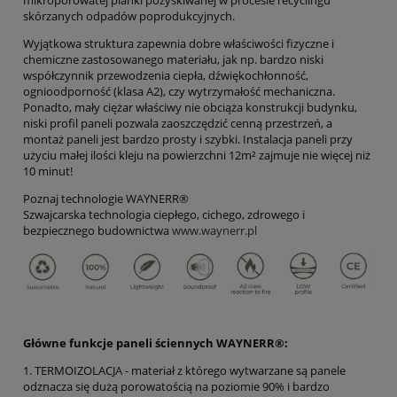
mikroporowatej pianki pozyskiwanej w procesie recyclingu
skórzanych odpadów poprodukcyjnych.
Wyjątkowa struktura zapewnia dobre właściwości fizyczne i
chemiczne zastosowanego materiału, jak np. bardzo niski
współczynnik przewodzenia ciepła, dźwiękochłonność,
ognioodporność (klasa A2), czy wytrzymałość mechaniczna.
Ponadto, mały ciężar właściwy nie obciąża konstrukcji budynku,
niski profil paneli pozwala zaoszczędzić cenną przestrzeń, a
montaż paneli jest bardzo prosty i szybki. Instalacja paneli przy
użyciu małej ilości kleju na powierzchni 12m² zajmuje nie więcej niż
10 minut!
Poznaj technologie WAYNERR®
Szwajcarska technologia ciepłego, cichego, zdrowego i
bezpiecznego budownictwa
www.waynerr.pl
Główne funkcje paneli ściennych WAYNERR®:
1. TERMOIZOLACJA - materiał z którego wytwarzane są panele
odznacza się dużą porowatością na poziomie 90% i bardzo