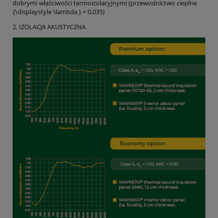
dobrymi właściwości termoizolacyjnymi (przewodnictwo cieplne
{\displaystyle \lambda } = 0,035)
2. IZOLACJA AKUSTYCZNA