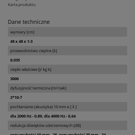
Karta produktu
Dane techniczne
wymiary [cm]
48 x 48 x 1-3
przewodnictwo cieplne [λ]
0,035
ciepło właściwe [J/ kg k]
3000
dyfuzyjność termiczna [m²/sek]
2*10-7
pochłanianie (akustyka) 10 mm α [ λ ]
dla 2000 Hz - 0,89, dla 4000 Hz - 0,64
redukcja dźwięków uderzeniowych [dB]
przy grubości 10 mm - 26, przy grubości 20 mm - 34