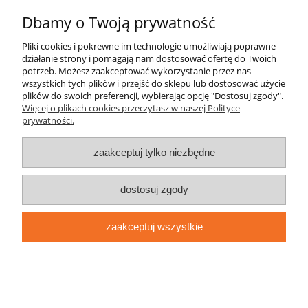
Dbamy o Twoją prywatność
Płatności i dostawa
Pliki cookies i pokrewne im technologie umożliwiają poprawne
działanie strony i pomagają nam dostosować ofertę do Twoich
Informacje
potrzeb. Możesz zaakceptować wykorzystanie przez nas
wszystkich tych plików i przejść do sklepu lub dostosować użycie
plików do swoich preferencji, wybierając opcję "Dostosuj zgody".
O nas
Więcej o plikach cookies przeczytasz w naszej Polityce
prywatności.
zaakceptuj tylko niezbędne
dostosuj zgody
pokaż pełną wersję strony
Sklep internetowy Shoper.pl
zaakceptuj wszystkie