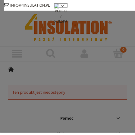
INFO@4INSULATION.PL
Zarejestruj się
Zaloguj się
Ten produkt jest niedostępny.
Pomoc
Kategorie