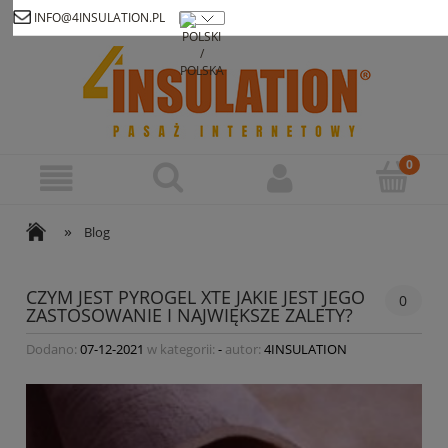
INFO@4INSULATION.PL
Zarejestruj się
Zaloguj się
»
Blog
CZYM JEST PYROGEL XTE JAKIE JEST JEGO
0
ZASTOSOWANIE I NAJWIĘKSZE ZALETY?
Dodano:
07-12-2021
w kategorii:
-
autor:
4INSULATION