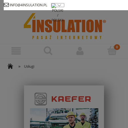
INFO@4INSULATION.PL
Zarejestruj się
Zaloguj się
»
Usługi