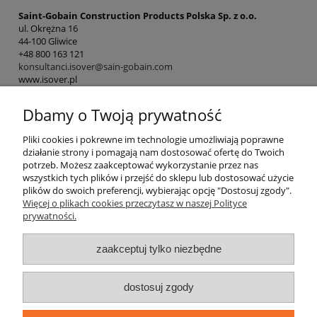
Saint-Gobain Construction Products Polska Sp. z o.o.
ul. Okrężna 16
44-100 Gliwice
+48 800 163 121
konsultanci.isover@sain-gobain.com
www.isover.pl
Dbamy o Twoją prywatność
Pomoc
Pliki cookies i pokrewne im technologie umożliwiają poprawne
działanie strony i pomagają nam dostosować ofertę do Twoich
potrzeb. Możesz zaakceptować wykorzystanie przez nas
Kategorie
wszystkich tych plików i przejść do sklepu lub dostosować użycie
plików do swoich preferencji, wybierając opcję "Dostosuj zgody".
Więcej o plikach cookies przeczytasz w naszej Polityce
Płatności i dostawa
prywatności.
Informacje
zaakceptuj tylko niezbędne
O nas
dostosuj zgody