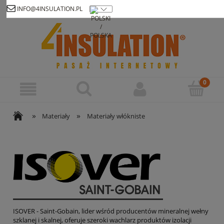
INFO@4INSULATION.PL
Zarejestruj się
Zaloguj się
»
»
Materiały
Materiały włókniste
ISOVER - Saint-Gobain, lider wśród producentów mineralnej wełny
szklanej i skalnej, oferuje szeroki wachlarz produktów izolacji