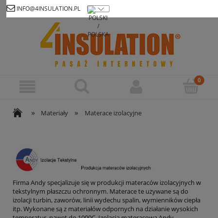
INFO@4INSULATION.PL
Zarejestruj się
Zaloguj się
»
»
Materiały
Materace izolacyjne
Firma Andy specjalizuje się w produkcji materaców izolacyjnych w
tekstylnym płaszczu ochronnym. Materace te używane są do
izolacji turbin, zaworów, linii wydechu spalin, wymienników ciepła
itp. Wykonane są z materiałów odpornych na działanie wysokich
temperatur, nawet do 1000C. Izolacja materacowa Andy